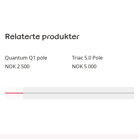
Relaterte produkter
Quantum Q1 pole
Triac 5.0 Pole
Pris:
Pris:
NOK 2 500
NOK 5 000
Rull inn-visningsprodukter 1 gjennom 2
Rull inn-visningsprodukter 3 gjennom 4
Rull inn-visningsprodukter 5 gjenno
Rull inn-visningsprodukter 
Rull inn-visningspro
Rull inn-visn
Rull i