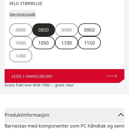
VELG STØRRELSE
Størrelsesguide
Størrelse
0800
0850
0900
0950
1000
1050
1100
1150
1200
LEGG I HANDLEKURV
Gratis frakt over NOK 1000 — gratis retur
Produktinformasjon
Barnestav med komponenter som PC-håndtak og semi