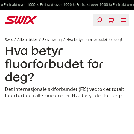
Hopp til innhold
Fri frakt over 1000 kr
Fri frakt over 1000 kr
Fri frakt over 1000 kr
Fri frakt over 
Hva betyr fluorforbudet for deg?
Swix
Alle artikler
Skismøring
Hva betyr fluorforbudet for deg?
Hva betyr
fluorforbudet for
deg?
Det internasjonale skiforbundet (FIS) vedtok et totalt
fluorforbud i alle sine grener. Hva betyr det for deg?