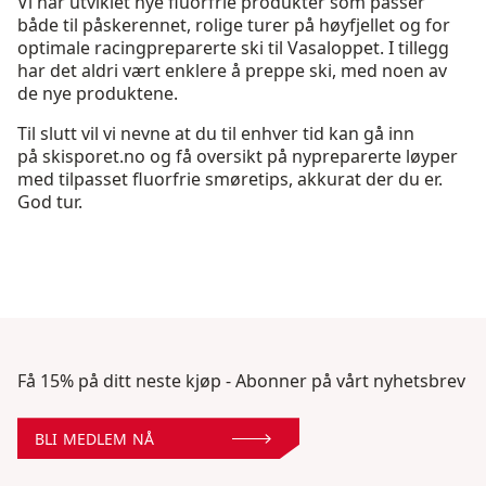
Vi har utviklet nye fluorfrie produkter som passer
både til påskerennet, rolige turer på høyfjellet og for
optimale racingpreparerte ski til Vasaloppet. I tillegg
har det aldri vært enklere å preppe ski, med noen av
de nye produktene.
Til slutt vil vi nevne at du til enhver tid kan gå inn
på skisporet.no og få oversikt på nypreparerte løyper
med tilpasset fluorfrie smøretips, akkurat der du er.
God tur.
Få 15% på ditt neste kjøp - Abonner på vårt nyhetsbrev
BLI MEDLEM NÅ