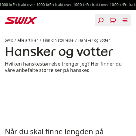
Hopp til innhold
1000 kr
Fri frakt over 1000 kr
Fri frakt over 1000 kr
Fri frakt over 1000 kr
Fri frak
Hansker og votter
Swix
Alle artikler
Finn din størrelse
Hansker og votter
Hansker og votter
Hvilken hanskestørrelse trenger jeg? Her finner du
våre anbefalte størrelser på hansker.
Når du skal finne lengden på