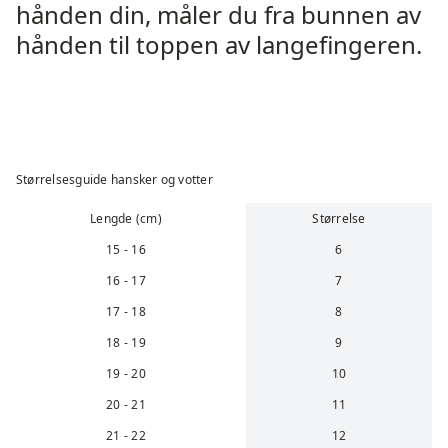
hånden din, måler du fra bunnen av
hånden til toppen av langefingeren.
Størrelsesguide hansker og votter
Lengde (cm)
Størrelse
15 - 16
6
16 - 17
7
17 - 18
8
18 - 19
9
19 - 20
10
20 - 21
11
21 - 22
12