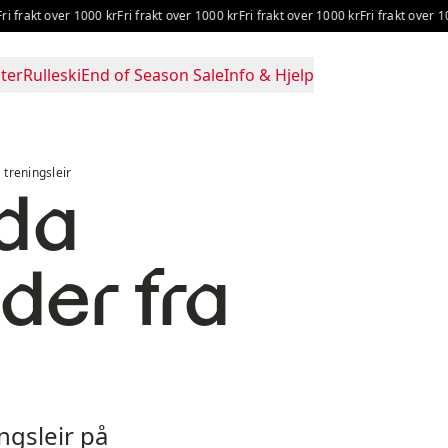
akt over 1000 kr
Fri frakt over 1000 kr
Fri frakt over 1000 kr
Fri frakt over 1000 k
ter
Rulleski
End of Season Sale
Info & Hjelp
 treningsleir
ida
lder fra
ngsleir på