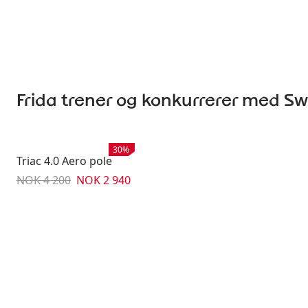
Frida trener og konkurrerer med Swi
Salg
:
30%
Triac 4.0 Aero pole
Originalpris:
Salgspris
:
NOK 4 200
NOK 2 940