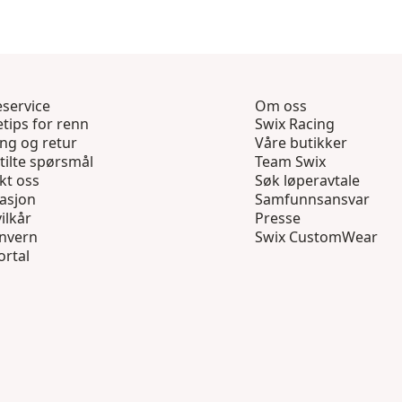
service
Om oss
tips for renn
Swix Racing
ing og retur
Våre butikker
tilte spørsmål
Team Swix
kt oss
Søk løperavtale
asjon
Samfunnsansvar
ilkår
Presse
nvern
Swix CustomWear
ortal