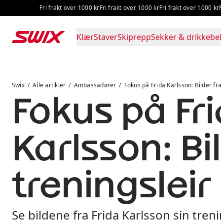
Hopp til innhold
Fri frakt over 1000 kr
Fri frakt over 1000 kr
Fri frakt over 1000 kr
Fri fr
Klær
Staver
Skiprepp
Sekker & drikkebel
Fokus på Frida Karlsson: Bilder fra treningsleir
Swix
Alle artikler
Ambassadører
Fokus på Frida Karlsson: Bilder fra
Fokus på Fr
Karlsson: Bi
treningsleir
Se bildene fra Frida Karlsson sin treni