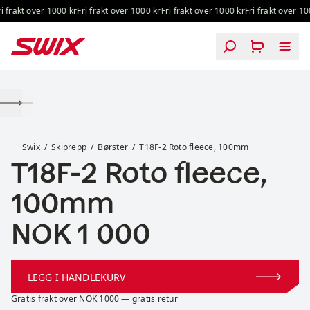
Hopp til innhold
 frakt over 1000 kr
Fri frakt over 1000 kr
Fri frakt over 1000 kr
Fri frakt over 1000
T18F-2 Roto fleece, 100mm
Swix
Skiprepp
Børster
T18F-2 Roto fleece, 100mm
T18F-2 Roto fleece,
100mm
Pris:
NOK 1 000
LEGG I HANDLEKURV
Gratis frakt over NOK 1000 — gratis retur