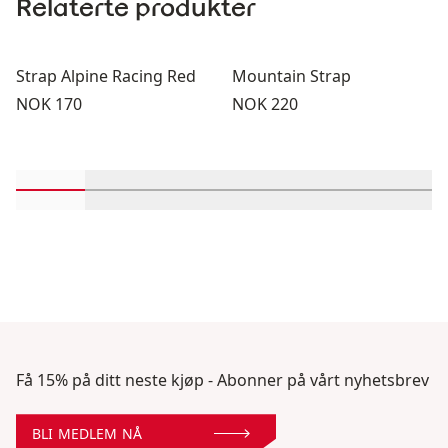
Relaterte produkter
Strap Alpine Racing Red
Mountain Strap
Pris:
Pris:
NOK 170
NOK 220
Rull inn-visningsprodukter 1 gjennom 2
Rull inn-visningsprodukter 3 gjennom 4
Rull inn-visningsprodukter 5 gje
Rull inn-visningsproduk
Rull inn-visni
Rull i
Få 15% på ditt neste kjøp - Abonner på vårt nyhetsbrev
BLI MEDLEM NÅ