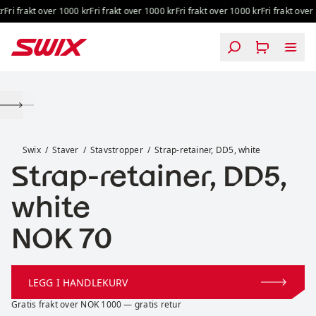
Hopp til innhold
Fri frakt over 1000 kr
Fri frakt over 1000 kr
Fri frakt over 1000 kr
Fri frakt over 
Strap-retainer, DD5, white
Swix
Staver
Stavstropper
Strap-retainer, DD5, white
Strap-retainer, DD5,
white
Pris:
NOK 70
LEGG I HANDLEKURV
Gratis frakt over NOK 1000 — gratis retur