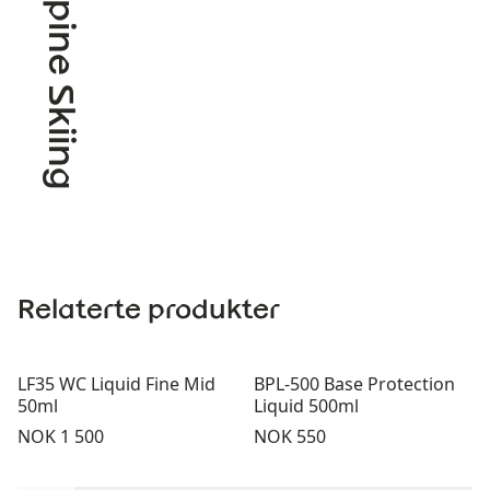
Alpine Skiing
Relaterte produkter
LF35 WC Liquid Fine Mid
BPL-500 Base Protection
50ml
Liquid 500ml
Pris:
Pris:
NOK 1 500
NOK 550