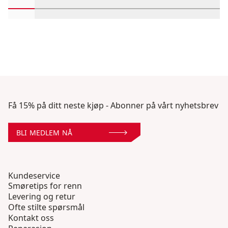
Rull inn-visningsprodukter 1 gjennom 2
Rull inn-visningsprodukter 3 gjennom 4
Rull inn-visningsprodukter 5 gjennom 
Rull inn-visningsprodukter 7 gj
Rull inn-visningsprodukt
Rull inn-visningsp
Rull inn-vi
Rull 
Få 15% på ditt neste kjøp - Abonner på vårt nyhetsbrev
BLI MEDLEM NÅ
Kundeservice
Smøretips for renn
Levering og retur
Ofte stilte spørsmål
Kontakt oss