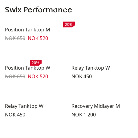
Swix Performance
Salg
:
20%
Position Tanktop M
Originalpris:
Salgspris
:
NOK 650
NOK 520
Salg
:
20%
Position Tanktop W
Relay Tanktop W
Originalpris:
Salgspris
:
Pris:
NOK 650
NOK 520
NOK 450
Relay Tanktop W
Recovery Midlayer M
Pris:
Pris:
NOK 450
NOK 1 200