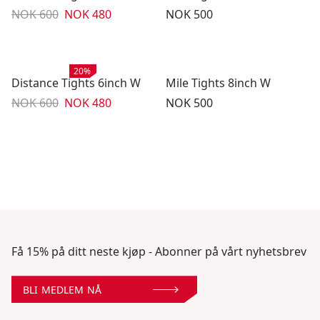
Originalpris:
Salgspris
:
Pris:
NOK 600
NOK 480
NOK 500
Salg
:
20%
Distance Tights 6inch W
Mile Tights 8inch W
Originalpris:
Salgspris
:
Pris:
NOK 600
NOK 480
NOK 500
Få 15% på ditt neste kjøp - Abonner på vårt nyhetsbrev
BLI MEDLEM NÅ