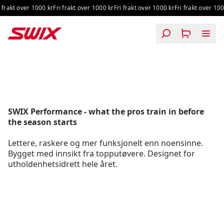
Hopp til innhold
frakt over 1000 kr
Fri frakt over 1000 kr
Fri frakt over 1000 kr
Fri frakt over 1000
Performance SS26
SWIX Performance - what the pros train in before
the season starts
Lettere, raskere og mer funksjonelt enn noensinne.
Bygget med innsikt fra topputøvere. Designet for
utholdenhetsidrett hele året.