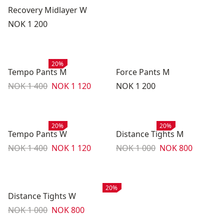
Recovery Midlayer W
Pris:
NOK 1 200
Salg
:
20%
Tempo Pants M
Force Pants M
Originalpris:
Salgspris
:
Pris:
NOK 1 400
NOK 1 120
NOK 1 200
Salg
:
Salg
:
20%
20%
Tempo Pants W
Distance Tights M
Originalpris:
Salgspris
:
Originalpris:
Salgspris
:
NOK 1 400
NOK 1 120
NOK 1 000
NOK 800
Salg
:
20%
Distance Tights W
Originalpris:
Salgspris
:
NOK 1 000
NOK 800