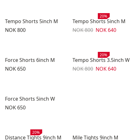
Salg
:
20%
Tempo Shorts 5inch M
Tempo Shorts 5inch M
Pris:
Originalpris:
Salgspris
:
NOK 800
NOK 800
NOK 640
Salg
:
20%
Force Shorts 6inch M
Tempo Shorts 3.5inch W
Pris:
Originalpris:
Salgspris
:
NOK 650
NOK 800
NOK 640
Force Shorts 5inch W
Pris:
NOK 650
Salg
:
20%
Distance Tights 9inch M
Mile Tights 9inch M