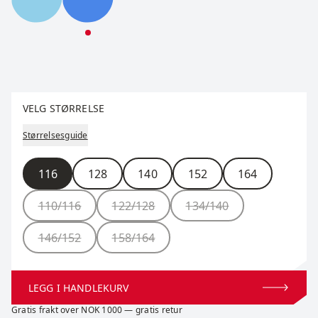
Nordic XC Junior Jacket
Nordic XC Junior Jacket
Velg størrelse
VELG STØRRELSE
Størrelsesguide
Størrelse
116
128
140
152
164
110/116
122/128
134/140
146/152
158/164
LEGG I HANDLEKURV
Gratis frakt over NOK 1000 — gratis retur