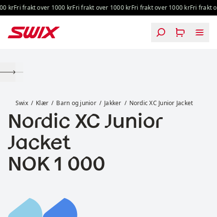
Hopp til innhold
0 kr
Fri frakt over 1000 kr
Fri frakt over 1000 kr
Fri frakt over 1000 kr
Fri frakt o
Nordic XC Junior Jacket
Swix
Klær
Barn og junior
Jakker
Nordic XC Junior Jacket
Nordic XC Junior
Jacket
Pris:
NOK 1 000