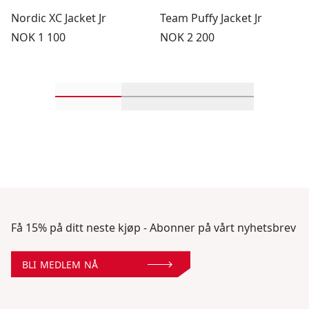
Nordic XC Jacket Jr
Team Puffy Jacket Jr
Pris:
Pris:
NOK 1 100
NOK 2 200
Rull inn-visningsprodukter 1 gjennom 2
Rull inn-visningsprodukter 
Rull inn-visnin
Få 15% på ditt neste kjøp - Abonner på vårt nyhetsbrev
BLI MEDLEM NÅ