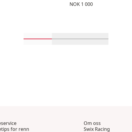
Pris:
NOK 1 000
Rull inn-visningsprodukter 1 gjennom 4
Rull inn-visningsprodukter 
Rull inn-visnin
service
Om oss
tips for renn
Swix Racing