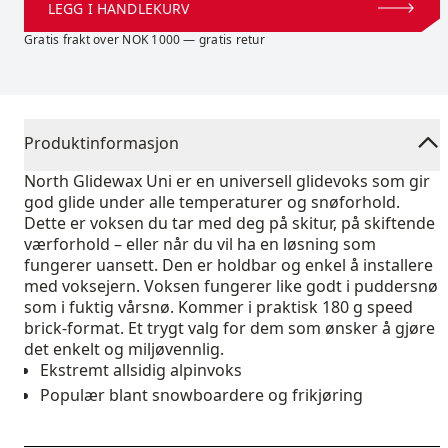
LEGG I HANDLEKURV
Gratis frakt over NOK 1000 — gratis retur
Produktinformasjon
North Glidewax Uni er en universell glidevoks som gir
god glide under alle temperaturer og snøforhold.
Dette er voksen du tar med deg på skitur, på skiftende
værforhold – eller når du vil ha en løsning som
fungerer uansett. Den er holdbar og enkel å installere
med voksejern. Voksen fungerer like godt i puddersnø
som i fuktig vårsnø. Kommer i praktisk 180 g speed
brick-format. Et trygt valg for dem som ønsker å gjøre
det enkelt og miljøvennlig.
Ekstremt allsidig alpinvoks
Populær blant snowboardere og frikjøring