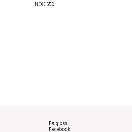
Pris:
NOK 550
5 gjennom 8
gsprodukter 9 gjennom 12
Følg oss
Facebook