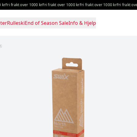
ri frakt over 1000 kr
Fri frakt over 1000 kr
Fri frakt over 1000 kr
Fri frakt over 1
ter
Rulleski
End of Season Sale
Info & Hjelp
0g