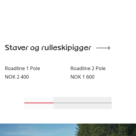
Staver og rulleskipigger
Roadline 1 Pole
Roadline 2 Pole
Pris:
Pris:
NOK 2 400
NOK 1 600
Rull inn-visningsprodukter 1 gjennom 2
Rull inn-visningsprodukter 
Rull inn-visning