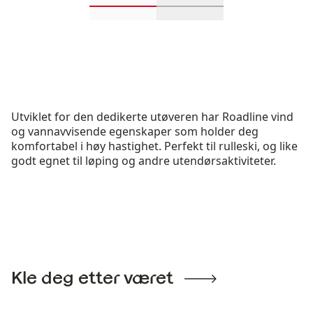
Rull inn-visningsprodukter 1 gjenn
Rull inn-visningsprodu
Utviklet for den dedikerte utøveren har Roadline vind
og vannavvisende egenskaper som holder deg
komfortabel i høy hastighet. Perfekt til rulleski, og like
godt egnet til løping og andre utendørsaktiviteter.
Kle deg etter været