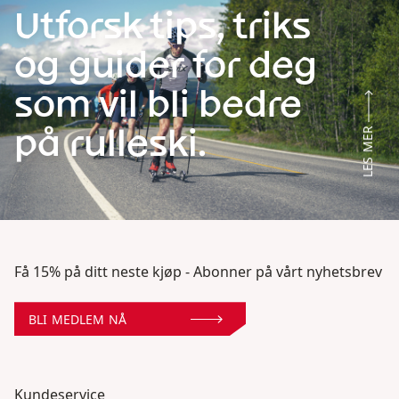
Utforsk tips, triks
og guider for deg
som vil bli bedre
på rulleski.
LES MER
Få 15% på ditt neste kjøp - Abonner på vårt nyhetsbrev
BLI MEDLEM NÅ
Kundeservice