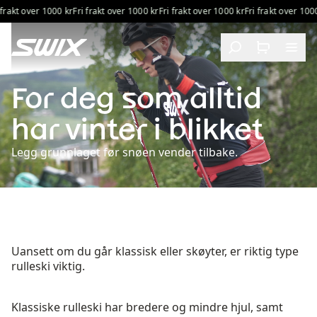
Hopp til innhold
kt over 1000 kr
Fri frakt over 1000 kr
Fri frakt over 1000 kr
Fri frakt over 1000 kr
Rulleski for deg som alltid har vinter i blikket
For deg som alltid
har vinter i blikket
Legg grunnlaget før snøen vender tilbake.
Uansett om du går klassisk eller skøyter, er riktig type
rulleski viktig.
Klassiske rulleski har bredere og mindre hjul, samt