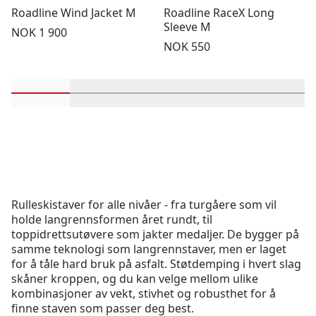
Roadline Wind Jacket M
Roadline RaceX Long
Sleeve M
Pris:
NOK 1 900
Pris:
NOK 550
Rull inn-visningsprodukter 1 gjennom 2
Rull inn-visningsprodukter 3 gjennom 
Rull inn-visningsprodukter 
Rull inn-visnings
Rull in
Rulleskistaver for alle nivåer - fra turgåere som vil
holde langrennsformen året rundt, til
toppidrettsutøvere som jakter medaljer. De bygger på
samme teknologi som langrennstaver, men er laget
for å tåle hard bruk på asfalt. Støtdemping i hvert slag
skåner kroppen, og du kan velge mellom ulike
kombinasjoner av vekt, stivhet og robusthet for å
finne staven som passer deg best.