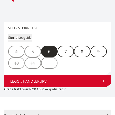
Velg størrelse
VELG STØRRELSE
Størrelsesguide
Størrelse
4
5
6
7
8
9
10
11
LEGG I HANDLEKURV
Gratis frakt over NOK 1000 — gratis retur