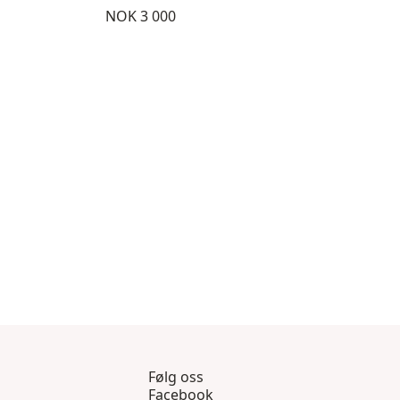
Pris:
NOK 3 000
nom 8
ukter 9 gjennom 12
isningsprodukter 13 gjennom 15
Følg oss
Facebook