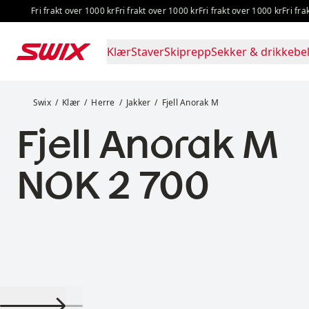
Hopp til innhold
Fri frakt over 1000 kr
Fri frakt over 1000 kr
Fri frakt over 1000 kr
Fri frakt ov
Klær
Staver
Skiprepp
Sekker & drikkebel
Fjell Anorak M
Swix
Klær
Herre
Jakker
Fjell Anorak M
Fjell Anorak M
Pris:
NOK 2 700