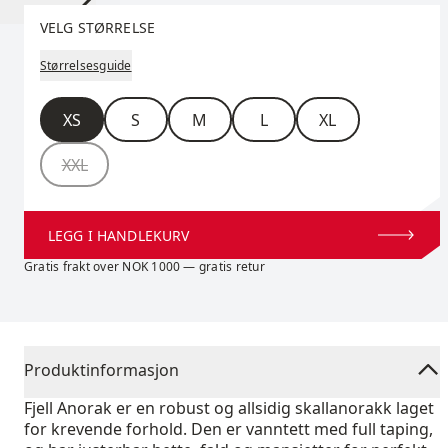
Velg størrelse
VELG STØRRELSE
Størrelsesguide
Størrelse
XS
S
M
L
XL
XXL
LEGG I HANDLEKURV
Gratis frakt over NOK 1000 — gratis retur
Produktinformasjon
Fjell Anorak er en robust og allsidig skallanorakk laget
for krevende forhold. Den er vanntett med full taping,